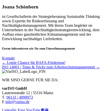
Joana Schönborn
ist Gesellschafterin der Strategieberatung Sustainable Thinking
sowie Expertin für Risikoerfassung und
Nachhaltigkeitsmanagement. Mit ihrem Team begleitet sie
Unternehmen in der Nachhaltigkeitsstrategieentwicklung, dem
Aufbau eines ganzheitlichen Klimamanagements und der
Entwicklung nachhaltiger Lieferketten.
Gerne informieren wir Sie zum Umweltmanagement
Kontakt
Posts
← Letzte Chance für BAFA-Förderung!
ISO 14001 | Tipps & Tricks zum Arbeitsschutzmanagement →
navigation
WIR SIND GERNE FÜR SIE DA:
varISO GmbH
Lauterenstraße 12 | 55116 Mainz
T
06131 | 4999973
E
info@variso.de
LinkedIn
Xing
YouTube