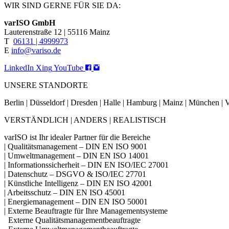
WIR SIND GERNE FÜR SIE DA:
varISO GmbH
Lauterenstraße 12 | 55116 Mainz
T
06131 | 4999973
E
info@variso.de
LinkedIn
Xing
YouTube
UNSERE STANDORTE
Berlin | Düsseldorf | Dresden | Halle | Hamburg | Mainz | München 
VERSTÄNDLICH | ANDERS | REALISTISCH
varISO ist Ihr idealer Partner für die Bereiche
| Qualitätsmanagement – DIN EN ISO 9001
| Umweltmanagement – DIN EN ISO 14001
| Informationssicherheit – DIN EN ISO/IEC 27001
| Datenschutz – DSGVO & ISO/IEC 27701
| Künstliche Intelligenz – DIN EN ISO 42001
| Arbeitsschutz – DIN EN ISO 45001
| Energiemanagement – DIN EN ISO 50001
| Externe Beauftragte für Ihre Managementsysteme
Externe Qualitätsmanagementbeauftragte