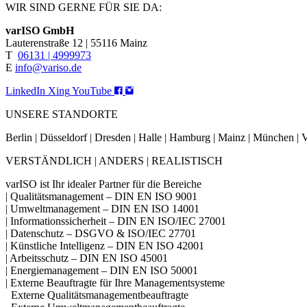
WIR SIND GERNE FÜR SIE DA:
varISO GmbH
Lauterenstraße 12 | 55116 Mainz
T
06131 | 4999973
E
info@variso.de
LinkedIn
Xing
YouTube
UNSERE STANDORTE
Berlin | Düsseldorf | Dresden | Halle | Hamburg | Mainz | München 
VERSTÄNDLICH | ANDERS | REALISTISCH
varISO ist Ihr idealer Partner für die Bereiche
| Qualitätsmanagement – DIN EN ISO 9001
| Umweltmanagement – DIN EN ISO 14001
| Informationssicherheit – DIN EN ISO/IEC 27001
| Datenschutz – DSGVO & ISO/IEC 27701
| Künstliche Intelligenz – DIN EN ISO 42001
| Arbeitsschutz – DIN EN ISO 45001
| Energiemanagement – DIN EN ISO 50001
| Externe Beauftragte für Ihre Managementsysteme
Externe Qualitätsmanagementbeauftragte