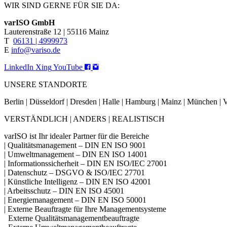
WIR SIND GERNE FÜR SIE DA:
varISO GmbH
Lauterenstraße 12 | 55116 Mainz
T
06131 | 4999973
E
info@variso.de
LinkedIn
Xing
YouTube
UNSERE STANDORTE
Berlin | Düsseldorf | Dresden | Halle | Hamburg | Mainz | München 
VERSTÄNDLICH | ANDERS | REALISTISCH
varISO ist Ihr idealer Partner für die Bereiche
| Qualitätsmanagement – DIN EN ISO 9001
| Umweltmanagement – DIN EN ISO 14001
| Informationssicherheit – DIN EN ISO/IEC 27001
| Datenschutz – DSGVO & ISO/IEC 27701
| Künstliche Intelligenz – DIN EN ISO 42001
| Arbeitsschutz – DIN EN ISO 45001
| Energiemanagement – DIN EN ISO 50001
| Externe Beauftragte für Ihre Managementsysteme
Externe Qualitätsmanagementbeauftragte